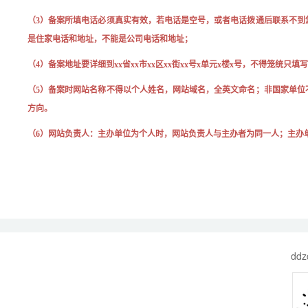
（3）
备案所填电话必须真实有效，若电话是空号，或者电话拨通后联系不到
是住家电话和地址，不能是公司电话和地址；
（4）
备案地址要详细到xx省xx市xx区xx街xx号x单元x楼x号，不得笼统只
（5）
备案时网站名称不得以个人姓名，网站域名，全英文命名；非国家单位
方向。
（6）网站负责人：主办单位为个人时，网站负责人与主办者为同一人；主办
ddz